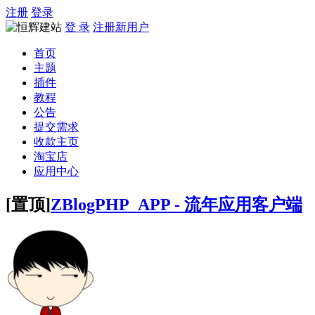
注册
登录
登 录
注册新用户
首页
主题
插件
教程
公告
提交需求
收款主页
淘宝店
应用中心
[置顶]
ZBlogPHP_APP - 流年应用客户端