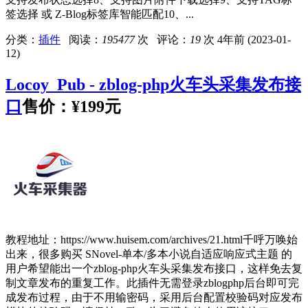
签选择 或 Z-Blog标签库智能匹配10、...
分类：
插件
阅读：
195477
次 评论：
19
次
4年前 (2023-01-
12)
Locoy_Pub - zblog-php火车头采集发布接
口
售价：
¥199元
教程地址：https://www.huisem.com/archives/21.html千呼万唤始
出来，很多购买 SNovel-单本/多本小说自适应响应式主题 的
用户希望能出一个zblog-php火车头采集发布接口，这样免去复
制文章发布的重复工作。此插件无需登录zblogphp后台即可完
成发布过程，由于不用输密码，采用后台配置校验码对应发布