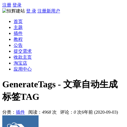
注册
登录
登 录
注册新用户
首页
主题
插件
教程
公告
提交需求
收款主页
淘宝店
应用中心
GenerateTags - 文章自动生成
标签TAG
分类：
插件
阅读：
4968
次 评论：
0
次
6年前 (2020-09-03)