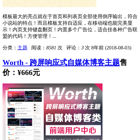
模板最大的亮点就在于首页和列表页全部使用倒序输出，符合
小说站的特点！而且模板支持自适应，在移动端也能完美显
示！内页支持键盘翻页！内置多个广告位，适合挂各种广告联
盟的代码！方便管理！...
分类：
主题
阅读：
8581
次 评论：
3
次
8年前 (2018-08-03)
Worth - 跨屏响应式自媒体博客主题
售
价：
¥666元