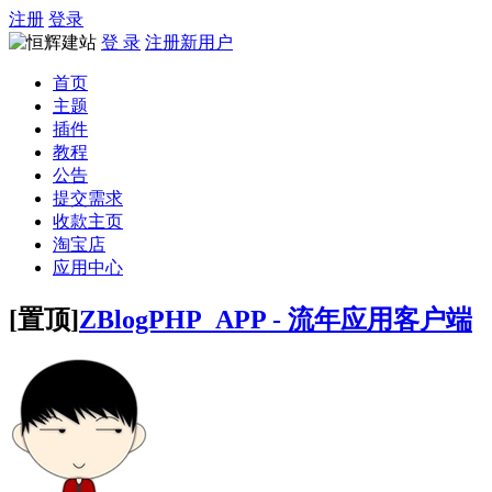
注册
登录
登 录
注册新用户
首页
主题
插件
教程
公告
提交需求
收款主页
淘宝店
应用中心
[置顶]
ZBlogPHP_APP - 流年应用客户端