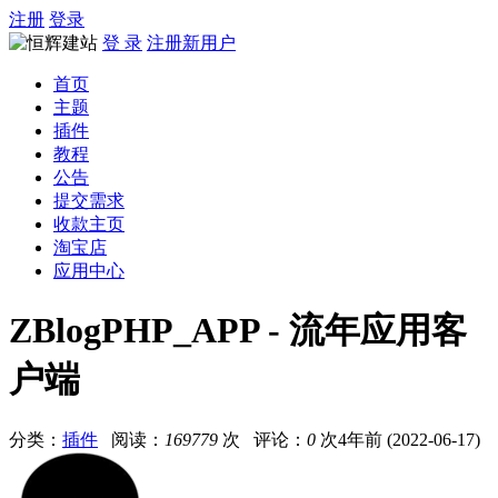
注册
登录
登 录
注册新用户
首页
主题
插件
教程
公告
提交需求
收款主页
淘宝店
应用中心
ZBlogPHP_APP - 流年应用客
户端
分类：
插件
阅读：
169779
次 评论：
0
次
4年前 (2022-06-17)