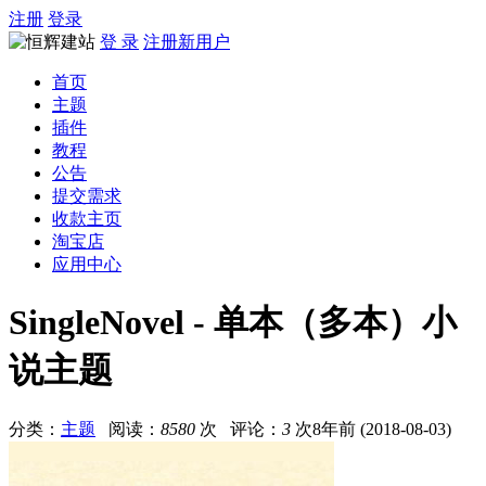
注册
登录
登 录
注册新用户
首页
主题
插件
教程
公告
提交需求
收款主页
淘宝店
应用中心
SingleNovel - 单本（多本）小
说主题
分类：
主题
阅读：
8580
次 评论：
3
次
8年前 (2018-08-03)